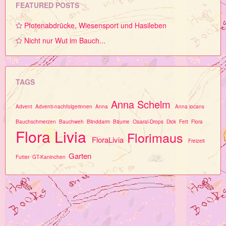
FEATURED POSTS
Pfotenabdrücke, Wiesensport und Hasileben
Nicht nur Wut im Bauch...
TAGS
Anna Schelm
Advent
Adventi-nachfolgerinnen
Anna
Anna iocans
Bauchschmerzen
Bauchweh
Blinddarm
Bäume
Cisaral-Drops
Dick
Fett
Flora
Flora Livia
Florimaus
FloraLivia
Freizeit
Garten
Futter
GT-Kaninchen