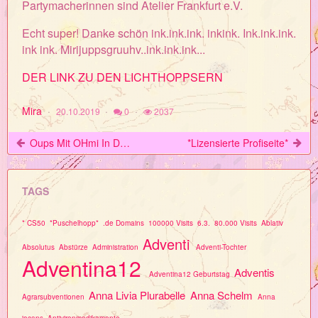
Partymacherinnen sind Atelier Frankfurt e.V.
Echt super! Danke schön ink.ink.ink. inkink. Ink.ink.ink.
ink ink. Mirijuppsgruuhv..ink.ink.ink...
DER LINK ZU DEN LICHTHOPPSERN
Mira
20.10.2019
0
2037
Oups Mit OHmi In Der Literaturgala..Frankfurter Buchmesse..aber Geht Nicht Für Kaninchen !
*Lizensierte Profiseite*
TAGS
* CS50
*Puschelhopp*
.de Domains
100000 Visits
6.3.
80.000 Visits
Ablativ
Adventi
Absolutus
Abstürze
Administration
Adventi-Tochter
Adventina12
Adventis
Adventina12 Geburtstag
Anna Livia Plurabelle
Anna Schelm
Agrarsubventionen
Anna