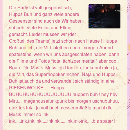
Die Party ist voll gespenstisch,
Hupps Buh und ganz viele andere
Gespenster sind auch da.Wir haben
subpehr viele Fotos und FIlme
gemacht. Leider müssen wir (der
Großteil des Teams) jetzt schon nach Hause ! Hupps
Buh und ich, die Miri, bleiben noch, morgen Abend
spätestens, wenn wir uns ausgeschlafen haben, dann
die Filme und Fotos *total ächtzperimental* aber cool.
Boah. Die Musik. Muss jetzt tanzen, ihr kennt mich ja,
die Miri, das Superhoppkaninchen. Naja und Hupps
Buh ist auch da und verwandelt sich ständig in eine
RIESENWOLKE......Hupps
BUHUHUHUHUUUUUUUUU hupps'n buh ! hey hey
Miru.... megahousefunkpunk bis morgen uschubuhuu.
oink ink ink - ja voll buchmessenm#äßig macht die
Musik immer so ink
ink.....ink.ink.ink.....inkink......ink.ink-ink.....bis später !