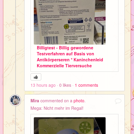
Billigtest - Billig gewordene
Testverfahren auf Basis von
Antikörperseren * Kaninchenleid
Kommerzielle Tierversuche
13 hours ago
0
likes
1
comments
Mira
commented on a
photo
.
Mega: Nicht mehr im Regal!