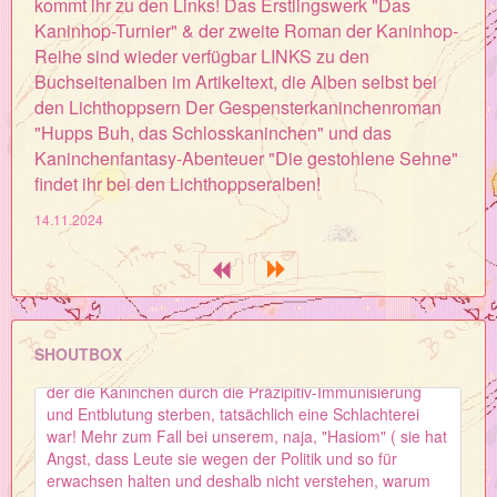
kommt ihr zu den Links! Das Erstlingswerk "Das
Display eine Alternative vorhanden ist, dürften die
Kaninhop-Turnier" & der zweite Roman der Kaninhop-
Versuche am Kaninchen rein rechtlich gar nicht mehr
Reihe sind wieder verfügbar LINKS zu den
durchgeführt werden. Denn nach der EU-
Buchseitenalben im Artikeltext, die Alben selbst bei
Tierversuchsrichtlinie und dem Tierschutzgesetz dürfen
Tierversuche nur dann stattfinden, wenn keine tierfreien
den Lichthoppsern Der Gespensterkaninchenroman
Verfahren verfügbar sind. Siemens und Co, die noch
"Hupps Buh, das Schlosskaninchen" und das
immer Antikörpern aus Kaninchenblut beziehen, sind
Kaninchenfantasy-Abenteuer "Die gestohlene Sehne"
danach verpflichtet, auf tierfrei-produzierte Antikörper
findet ihr bei den Lichthoppseralben!
umzustellen. Dafür wird sich Menschen für Tierrechte
einsetzen." von der Seite tierrechte.de
14.11.2024
14.12.2025
Visitor
: Gepostet von GT selbst (wir sind nur noch
nicht angemeldet)
14.12.2025
Visitor
: Hi, hier die Miri - wir haben
SHOUTBOX
hetausgefunden, dass sie Josef Asam GmbH, in
der die Kaninchen durch die Präzipitiv-Immunisierung
und Entblutung sterben, tatsächlich eine Schlachterei
war! Mehr zum Fall bei unserem, naja, "Hasiom" ( sie hat
Angst, dass Leute sie wegen der Politik und so für
erwachsen halten und deshalb nicht verstehen, warum