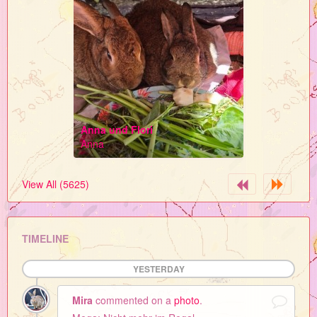
Anna und Flori
Anna
View All (5625)
TIMELINE
YESTERDAY
Mira
commented on a
photo
.