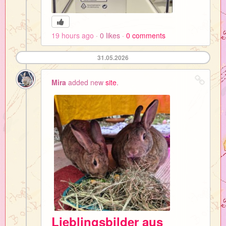
19 hours ago
0
likes
0
comments
31.05.2026
Mira
added new
site
.
Lieblingsbilder aus