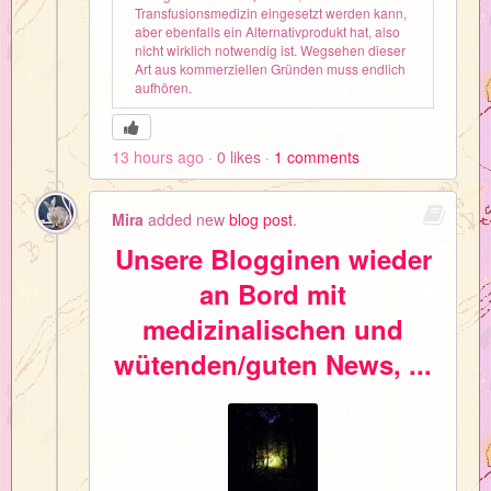
Transfusionsmedizin eingesetzt werden kann,
aber ebenfalls ein Alternativprodukt hat, also
nicht wirklich notwendig ist. Wegsehen dieser
Art aus kommerziellen Gründen muss endlich
aufhören.
13 hours ago
0
likes
1
comments
Mira
added new
blog post
.
Unsere Blogginen wieder
an Bord mit
medizinalischen und
wütenden/guten News, ...