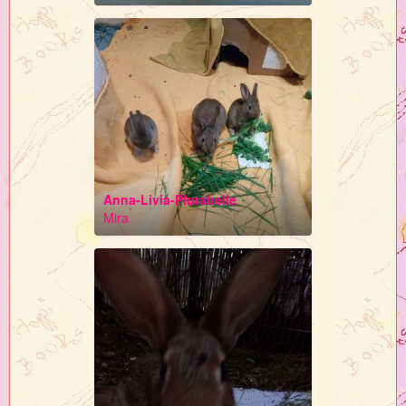
Anna-Livia-Plurabelle
Mira