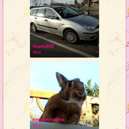
Hopmobil3
Mira
heavenlybodies
Mira