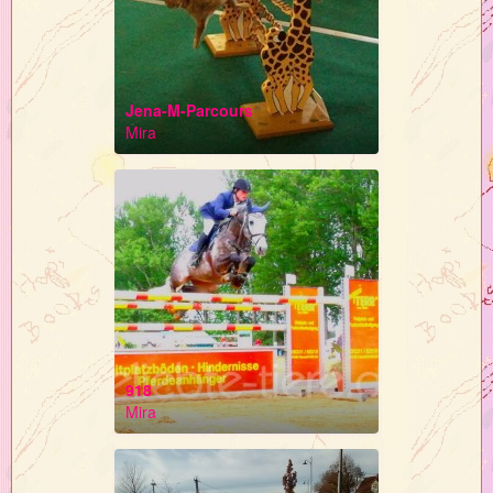
Jena-M-Parcours
Mira
918
Mira