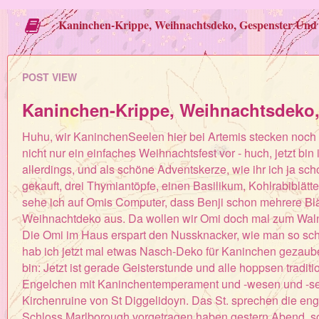
Kaninchen-Krippe, Weihnachtsdeko, Gespenster Und 
POST VIEW
Kaninchen-Krippe, Weihnachtsdeko
Huhu, wir KaninchenSeelen hier bei Artemis stecken noch 
nicht nur ein einfaches Weihnachtsfest vor - huch, jetzt 
allerdings, und als schöne Adventskerze, wie ihr ich ja s
gekauft, drei Thymiantöpfe, einen Basilikum, Kohlrabiblät
sehe ich auf Omis Computer, dass Benji schon mehrere Blätt
Weihnachtdeko aus. Da wollen wir Omi doch mal zum Wal
Die Omi im Haus erspart den Nussknacker, wie man so schön
hab ich jetzt mal etwas Nasch-Deko für Kaninchen gezaube
bin: Jetzt ist gerade Geisterstunde und alle hoppsen tradi
Engelchen mit Kaninchentemperament und -wesen und -seele
Kirchenruine von St Diggelidoyn. Das St. sprechen die en
Schloss Marlborough vorgetragen haben gestern Abend, so 