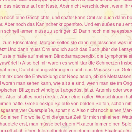
n das nächste auf der Nase. Aber nicht verschlucken, wenn ihr d
h noch eine Geschichte, und später kann Omi sie euch dann beam
. Aber noch das Kaninchenkrippenfoto. Und ein süßes neu entd
en schnell lernen muss zu springen :D Dann noch meine essba
e, zum Einschlafen. Morgen sollen sie dann ein bisschen was 
 jetzt.Und dann muss Omi endlich auch das Buch über die Leits
n Pusteln hatte auf meinem Blinddarmappendix, die Lymphome sin
awürfel !) Also bei mir waren es wohl klar die Schmerzen insb
fnahmen, Durchblutungsstörungen durch das Massaker an Gele
t nix über die Entwicklung der Neoplasien, ob sie Metastasen 
 woran man sehen kann, wie alt sie sind, wenn man sie im Origi
pischen Blitzgeschwindigkeit abgedüst ist zu Artemis oder wo
t. Also ist alles noch unklar. Aber einen alten Wunschtraum h
men hätte. Große eckige Spieße von beiden Seiten, schön mit
sgesamt vier Querspieße, sonst nix. Also nicht noch einen Ma
o einen Fix wollte Omi die ganze Zeit für mich mit einem Watte
behauptete erst, man müsse bei einem Fixateur immer einen Sp
e ihm nämlich einen Internetbericht von einem guten Fixateur ges