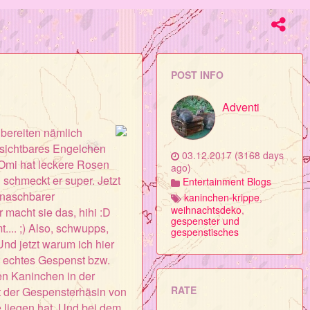
POST INFO
Adventi
 bereiten nämlich
unsichtbares Engelchen
03.12.2017 (3168 days
 Omi hat leckere Rosen
ago)
schmeckt er super. Jetzt
Entertainment Blogs
h naschbarer
kaninchen-krippe
,
weihnachtsdeko
,
acht sie das, hihi :D
gespenster und
... ;) Also, schwupps,
gespenstisches
nd jetzt warum ich hier
rt echtes Gespenst bzw.
en Kaninchen in der
RATE
t der Gespensterhäsin von
 liegen hat. Und bei dem