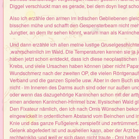
Diggel verschluckt man es gerade, bei dem doyn liegt scho
Also ich erzähle den armen im Irdischen Gebliebenen gleic
bisschen mühe und schafft den Gespensterbeam nicht mehr
Jungtier, an dem ihr sehen könnt, warum man als Kaninch
Und dann erzähle ich allen meine lustige Gruselgeschicht
,wahrscheinlich im Wald. Die Temperaturen kennen sie ja
haben jetzt schon entdeckt, dass ich diese neoplastische
Krebs, und viele Ursachen haben können (aber nicht Papay
Wundschmerz nach der zweiten OP, die vielen Röntgenau
Verband und die ganzen Spieße usw. Aber in dem Buch steh
nicht - im Inneren des Darms auch sind oder nur außen und
oder wenn das dazugehörige Kaninchen schon mit der artty
einen anderen Kaninchen-Himmel bzw. Illysischen Wald gib
Den Fixateur nämlich, den ich nach Omis Wünschen bekom
eingewickelt in ordentlichem Abstand vom Beinchen und in
Knie und das ganze Fußgelenk zerspießt und zertrümmert..S
Gelenk abgefedert ist und ausheilen kann, aber der Arzt 
rechtwinklig, und weil er sich dann nicht traute - Omi hatt