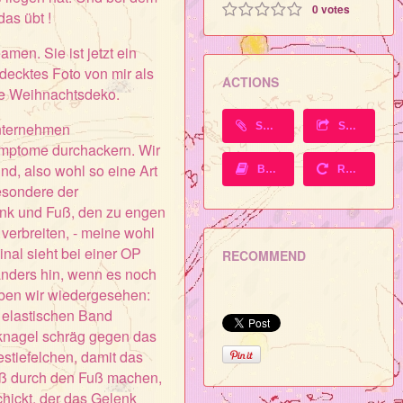
0
votes
as übt !
en. Sie ist jetzt ein
ecktes Foto von mir als
ACTIONS
re Weihnachtsdeko.
unternehmen
SUBSCRIBE
SHARE
ymptome durchackern. Wir
d, also wohl so eine Art
BACK TO BLOG
REPOST
esondere der
nk und Fuß, den zu engen
verbreiten, - meine wohl
nal sieht bei einer OP
RECOMMEND
anders hin, wenn es noch
aben wir wiedergesehen:
 elastischen Band
rknagel schräg gegen das
stiefelchen, damit das
ieß durch den Fuß machen,
chickt, der das Gelenk