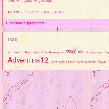
eure Miri (Mira-Engelchen)
Adventi
03.12.2017
0
1966
Weihnachtsprogramm
TAGS
35000 Visits
03/20/2017
3. Deutsche Kanin-Hop Meisterschaft
4 sekunden blog
Adventina12
Adventis Benji Benjay
Adventskalender
Algabre