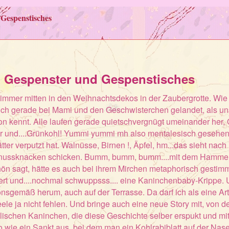
Gespenstisches
, Gespenster und Gespenstisches
immer mitten in den Weihnachtsdekos in der Zaubergrotte. Wie
bin ich gerade bei Mami und den Geschwisterchen gelandet, als 
chon kennt. Alle laufen gerade quietschvergnügt umeinander her,
ter und....Grünkohl! Yummi yummi mh also mentalesisch gesehen 
er verputzt hat. Walnüsse, Birnen !, Äpfel, hm...das sieht nac
nussknacken schicken. Bumm, bumm, bumm....mit dem Hammer m
 sagt, hätte es auch bei ihrem Mirchen metaphorisch gestimmt.
rt und....nochmal schwuppsss.... eine Kaninchenbaby-Krippe. U
tionsgemäß herum, auch auf der Terrasse. Da darf ich als eine A
 ja nicht fehlen. Und bringe auch eine neue Story mit, von d
glischen Kaninchen, die diese Geschichte selber erspukt und mi
wie ein Sankt aus, bei dem man ein Kohlrabiblatt auf der Nase