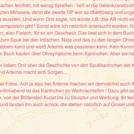
schen fernhält, mit wenig Spießen - ließ er die Gelenkzerstö
etzten Miriseele, denn die zweite OP war so überflüssig und ung
 es wussten. Und wenn Omi sagte, ich würde z.B. das AB nicht 
mpusteln gibt ! Sonst wäre ich natürlich untersucht worden. No
 also Fleisch, für so ein Geschwür. Das liest sich in dem Buc
 zum Spuk bei den Irdischen. Naja und das zu den langen Ohre
nkrabbeln kann und weiß Artemis was passieren kann. Kein Komm
 ein Buch kaufen über Ohrsymptome beim Kaninchen. Aber sie ha
er lieben Omi aber die Geschichte von den Spukkaninchen der 
nd Artemis macht sich Sorgen....
r Fotos. Ach ja also bei Artemis machen wir demnächst auch A
nfilmabend ist das Kaninchen im Weihnachtsfilm ! Dazu gibt es
 von der Bildenden Kunst bis zu Skulptur und Werbung. Ihr kenn
nd fanden ihn auch schick, die stehen natürlich auf Grusel und