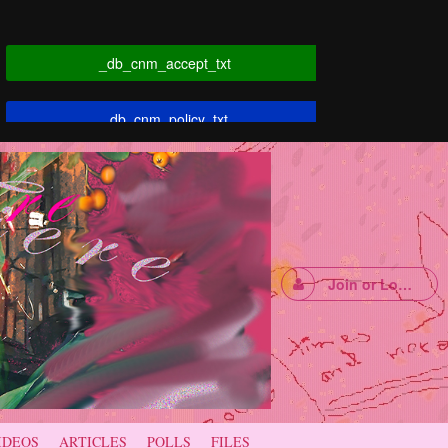
_db_cnm_accept_txt
_db_cnm_policy_txt
Join or Login
IDEOS
ARTICLES
POLLS
FILES