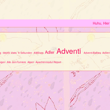
Huhu, Hier
Adventi
Adler
g
58000 Visits
9 Sekunden
AWStats
Adventi-Babies
Advent
Algen
Alle Juni-Turniere
Alpen
Apachenmodul Report