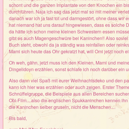
schont und die ganzen Implantate von den Knochen ein bis
durchführen. Naja ich sag das jetzt mal so mit meiner verl
danach war ich ja fast tot und darmgestört, ohne dass wir
hat niemand hat uns darauf hingewiesen, dass es solche Dar
da hätte ich schon meine kleinen Schwestern essen müssen,
gibt es auch Magengeschwüre bei Kaninchen!! Also soviel
Buch steht, obwohl da ja ständig was reinfallen oder rei
Mami sich heute das Ohr gekratzt hat, will Omi jetzt noch
Oh weh, gähn, jetzt muss ich den Kleinen, Mami und mein
Dingelidoyn erzählen, sonst schlafe ich noch darüber ein u
Also dann viel Spaß mit eurer Weihnachtsdeko und den paa
kann ich hier was erzählen oder auch zeigen. Erster Theme
Schnüffelgruppe, die Beispiele aus allen Bereichen suchen,
Obi-Film....also die englischen Spukkaninchen kennen ihn u
die Kaninchen selber gruseln, nicht die Menschen....
Bis bald,