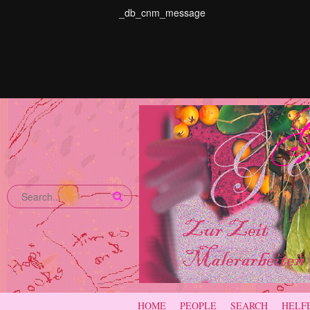
_db_cnm_message
HOME
PEOPLE
SEARCH
HELF