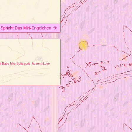
 Spricht Das Miri-Engelchen
i-Baby Mira Solis acris
Adventi-Love