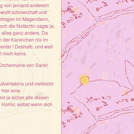
rung von jemand anderem
ewollt schmerzhaft und
vertragen im Magendarm,
ch die Notärztin sagte ja,
h alles ganz anders. Da
n der Kaninchen nix im
entar ! Deshalb, und weil
t noch keins.
Kirchenruine von Sankt
dventskino und vielleicht
 hier eine
t ja sicher alle diesen
 Horror, selbst wenn sich