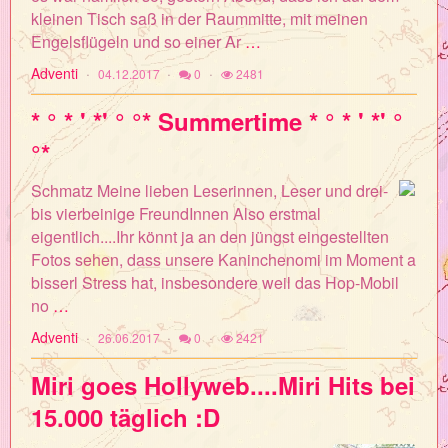
kleinen Tisch saß in der Raummitte, mit meinen
Engelsflügeln und so einer Ar
…
Adventi
04.12.2017
0
2481
* ° * ' *' ° °* Summertime * ° * ' *' °
°*
Schmatz Meine lieben Leserinnen, Leser und drei-
bis vierbeinige FreundInnen Also erstmal
eigentlich....Ihr könnt ja an den jüngst eingestellten
Fotos sehen, dass unsere Kaninchenomi im Moment a
bisserl Stress hat, insbesondere weil das Hop-Mobil
no
…
Adventi
26.06.2017
0
2421
Miri goes Hollyweb....Miri Hits bei
15.000 täglich :D