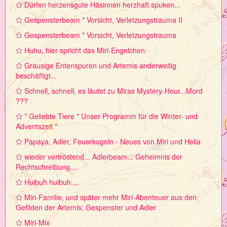
Dürfen herzensgute Häsinnen herzhaft spuken...
Gespensterbeam * Vorsicht, Verletzungstrauma II
Gespensterbeam * Vorsicht, Verletzungstrauma
Huhu, hier spricht das Miri-Engelchen
Grausige Entenspuren und Artemis anderweitig
beschäftigt...
Schnell, schnell, es läutet zu Miras Mystery-Hour...Mord
???
* Geliebte Tiere * Unser Programm für die Winter- und
Adventszeit *
Papaya, Adler, Feuerkugeln - Neues von Miri und Helia
wieder vertröstend... Adlerbeam... Geheimnis der
Rechtschreibung....
Huibuh huibuh....
Miri-Familie, und später mehr Miri-Abenteuer aus den
Gefilden der Artemis: Gespenster und Adler
Miri-Mix