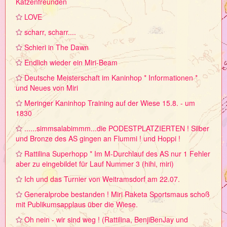
Katzenfreunden
LOVE
scharr, scharr....
Schieri in The Dawn
Endlich wieder ein Miri-Beam
Deutsche Meisterschaft im Kaninhop * Informationen *
und Neues von Miri
Meringer Kaninhop Training auf der Wiese 15.8. - um
1830
......simmsalabimmm...die PODESTPLATZIERTEN ! Silber
und Bronze des AS gingen an Flummi ! und Hoppi !
Rattilina Superhopp * Im M-Durchlauf des AS nur 1 Fehler
aber zu eingebildet für Lauf Nummer 3 (hihi, miri)
Ich und das Turnier von Weitramsdorf am 22.07.
Generalprobe bestanden ! Miri Raketa Sportsmaus schoß
mit Publikumsapplaus über die Wiese.
Oh nein - wir sind weg ! (Rattilina, BenjiBenJay und