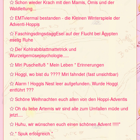
Schon wieder Krach mit den Mamis, Omis und der
Waldleitung...
EMTviermal bestanden - die Kleinen Winterspiele der
Adventi-Hoppis
FaschingsdingsdaggEsel auf der Flucht bei Ägypten
eselig Ruhe
Der Kohlrabiblattmattetrick und
Wurzelgemüsepsychologie.....
Miri Puschelfuß * Mein Leben * Erinnerungen
Hoggi, wo bist du ???? Miri fahndet (fast unsichtbar)
Alarm ! Hoggis Nest leer aufgefunden. Wurde Hoggi
entführt ???
Schöne Weihnachten euch allen von den Hoppi-Adventis
Oh du liebe Artemis wir sind alle zum Umfallen müde und
jetzt....
Huhu, wir wünschen euch einen schönen Advent !!!!!*
* Spuk erfolgreich *