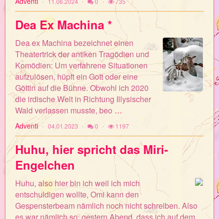
Adventi
11.06.2024
0
735
Dea Ex Machina *
Dea ex Machina bezeichnet einen
Theatertrick der antiken Tragödien und
Komödien: Um verfahrene Situationen
aufzulösen, hüpft ein Gott oder eine
Göttin auf die Bühne. Obwohl ich 2020
die irdische Welt in Richtung Illysischer
Wald verlassen musste, beo
…
Adventi
04.01.2023
0
1197
Huhu, hier spricht das Miri-
Engelchen
Huhu, also hier bin ich weil ich mich
entschuldigen wollte, Omi kann den
Gespensterbeam nämlich noch nicht schreiben. Also
es war nämlich so, gestern Abend, dass ich auf dem