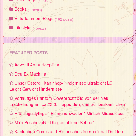
(2 posts)
Books
(1 posts)
Entertainment Blogs
(162 posts)
Lifestyle
(1 posts)
FEATURED POSTS
Adventi Anna Hoppilina
Dea Ex Machina *
Unser Osterei: Kaninhop-Hindernisse ultraleicht LG
Leicht-Gewicht Hindernisse
Vorläufiges Fantom-Coverersatzbild von der Neu-
Erscheinung am ca 23.3. Hupps Buh, das Schlosskaninchen
Frühlingsstylings * Blümchenwedler * Mirisch Miraculöses
Mira Puschelfuß: *Die gestohlene Sehne*
Kaninchen-Comis und Historisches international Druiden-