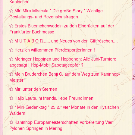
Kaninchen
Miri Mira Miracula * Die große Story * Wichtige
Gestaltungs- und Rezensionsfragen
Erstes Bluemchenwedeln zu den Eindrücken auf der
Frankfurter Buchmesse
M U T A B O R ..... und Neues von den Giftfröschen....
Herzlich willkommen PferdesportlerInnen !
Meringer Hoppinen und Hopponen: Alle Juni-Turniere
abgesagt ! Hop-Mobil Sabotageopfer ?
Mein Brüderchen Benji C. auf dem Weg zum Kaninhop-
Meister
Miri unter den Sternen
Hallo Leute, hi friends, liebe FreundInnen
* Miri-Gedenktag * 25.2.* vier Monate in den illysischen
Wäldern
Kaninhop-Europameisterschaften Vorbereitung Vier-
Pylonen-Springen in Mering