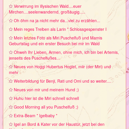
Verwirrung im illysischen Wald....euer
Mirchen....seelenwandernd, großäugig.....
Oh öhm na ja nicht mehr da...viel zu erzählen...
Mein reges Treiben als Larin * Schlossgespenster I
Mein letztes Foto als Miri Puschelfuß und Mamis
Geburtstag und ein erster Besuch bei mir im Wald
Ohweh Ihr Lieben, Armen, ohne mich, ich bin bei Artemis,
jenseits des Puschelfußes...
Neues von Hoggi Hubertus Hoglet, miir (der Miri) und
mehr
Weiterbildung für Benji, Rati und Omi und so weiter....
Neues von mir und meinem Hund ;)
Huhu hier ist die Miri schnell schnell
Good Morning all you Puschelfuß ;)
Extra-Beam * Igelbaby *
Igel an Bord & Kater vor der Haustür, jetzt bei den