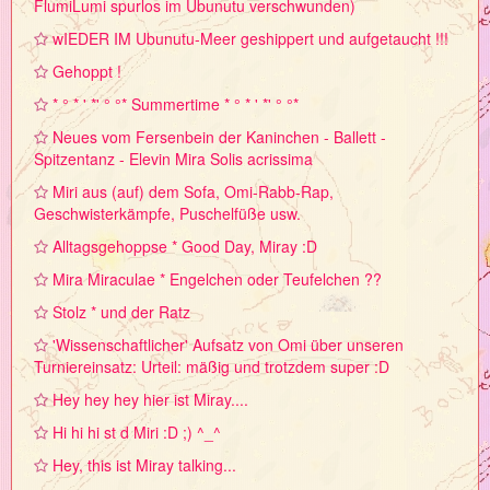
FlumiLumi spurlos im Ubunutu verschwunden)
wIEDER IM Ubunutu-Meer geshippert und aufgetaucht !!!
Gehoppt !
* ° * ' *' ° °* Summertime * ° * ' *' ° °*
Neues vom Fersenbein der Kaninchen - Ballett -
Spitzentanz - Elevin Mira Solis acrissima
Miri aus (auf) dem Sofa, Omi-Rabb-Rap,
Geschwisterkämpfe, Puschelfüße usw.
Alltagsgehoppse * Good Day, Miray :D
Mira Miraculae * Engelchen oder Teufelchen ??
Stolz * und der Ratz
'Wissenschaftlicher' Aufsatz von Omi über unseren
Turniereinsatz: Urteil: mäßig und trotzdem super :D
Hey hey hey hier ist Miray....
Hi hi hi st d Miri :D ;) ^_^
Hey, this ist Miray talking...