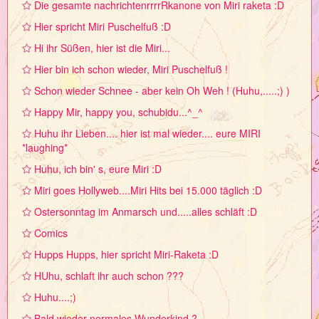
Die gesamte nachrichtenrrrrRkanone von Miri raketa :D
Hier spricht Miri Puschelfuß :D
Hi ihr Süßen, hier ist die Miri...
Hier bin ich schon wieder, Miri Puschelfuß !
Schon wieder Schnee - aber kein Oh Weh ! (Huhu,.....;) )
Happy Mir, happy you, schubidu...^_^
Huhu ihr Lieben.... hier ist mal wieder.... eure MIRI
*laughing*
Huhu, ich bin' s, eure Miri :D
Miri goes Hollyweb....Miri Hits bei 15.000 täglich :D
Ostersonntag im Anmarsch und.....alles schläft :D
Comics
Hupps Hupps, hier spricht Miri-Raketa :D
HUhu, schlaft ihr auch schon ???
Huhu....;)
Bald wieder normales Wunderkind ?