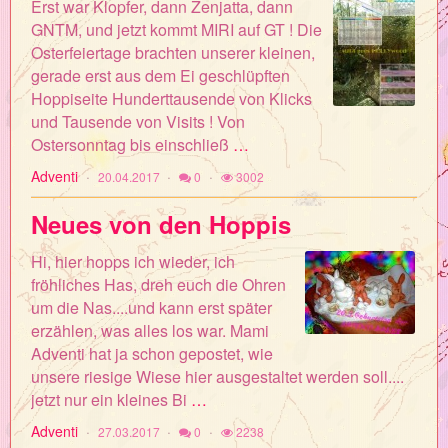
Erst war Klopfer, dann Zenjatta, dann
GNTM, und jetzt kommt MIRI auf GT ! Die
Osterfeiertage brachten unserer kleinen,
gerade erst aus dem Ei geschlüpften
Hoppiseite Hunderttausende von Klicks
und Tausende von Visits ! Von
Ostersonntag bis einschließ
…
Adventi
20.04.2017
0
3002
Neues von den Hoppis
Hi, hier hopps ich wieder, ich
fröhliches Has, dreh euch die Ohren
um die Nas....und kann erst später
erzählen, was alles los war. Mami
Adventi hat ja schon gepostet, wie
unsere riesige Wiese hier ausgestaltet werden soll....
jetzt nur ein kleines Bi
…
Adventi
27.03.2017
0
2238