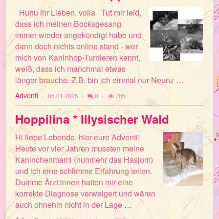
Huhu ihr Lieben, voila Tut mir leid,
dass ich meinen Bocksgesang
immer wieder angekündigt habe und
dann doch nichts online stand - wer
mich von Kaninhop-Turnieren kennt,
weiß, dass ich manchmal etwas
länger brauche. Z.B. bin ich einmal nur Neunz
…
Adventi
05.01.2025
0
705
Hoppilina * Illysischer Wald
Hi liebe Lebende, hier eure Adventi!
Heute vor vier Jahren mussten meine
Kaninchenmami (nunmehr das Hasjom)
und ich eine schlimme Erfahrung teilen.
Dumme Ärzt:innen hatten mir eine
korrekte Diagnose verweigert und wären
auch ohnehin nicht in der Lage
…