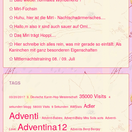
Miri-Füchsin
Huhu, hier ist die Miri - Nachtschwärmerisches....
Hallo,m also ir sind auch sauer auf Omi...
Das Miri trägt Hoppi....
Hier schreibe ich alles rein, was mir gerade so einfällt. Als
Kaninchen mit ganz besonderen Eigenschaften
Mitternachtstraining 08. / 09. Juli
TAGS
35000 Visits
03/20/2017
3. Deutsche Kanin-Hop Meisterschaft
4
Adler
sekunden blogg
58000 Visits
9 Sekunden
AWStats
Adventi
Adventi-Babies
Adventi-Baby Mira Solis acris
Adventi-
Adventina12
Love
Adventis Benji Benjay