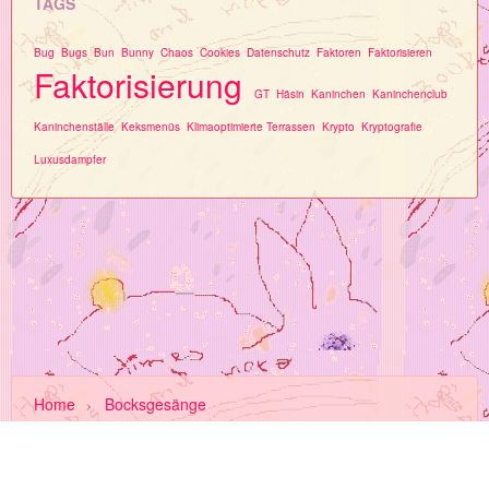
TAGS
Bug
Bugs
Bun
Bunny
Chaos
Cookies
Datenschutz
Faktoren
Faktorisieren
Faktorisierung
GT
Häsin
Kaninchen
Kaninchenclub
Kaninchenställe
Keksmenüs
Klimaoptimierte Terrassen
Krypto
Kryptografie
Luxusdampfer
Home
›
Bocksgesänge
About Us
Privacy
Terms
FAQ
Invite a Friend
Contact Us