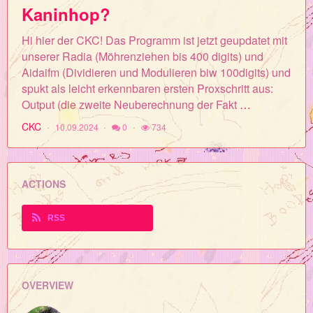
Kaninhop?
Hi hier der CKC! Das Programm ist jetzt geupdatet mit
unserer Radia (Möhrenziehen bis 400 digits) und
Aidaifm (Dividieren und Modulieren biw 100digits) und
spukt als leicht erkennbaren ersten Proxschritt aus:
Output (die zweite Neuberechnung der Fakt
…
CKC
10.09.2024
0
734
ACTIONS
RSS
OVERVIEW