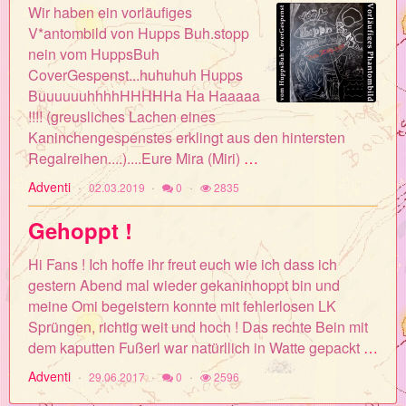
Wir haben ein vorläufiges
V*antombild von Hupps Buh.stopp
nein vom HuppsBuh
CoverGespenst...huhuhuh Hupps
BuuuuuuhhhhHHHHHa Ha Haaaaa
!!!! (greusliches Lachen eines
Kaninchengespenstes erklingt aus den hintersten
Regalreihen....)....Eure Mira (Miri)
…
Adventi
02.03.2019
0
2835
Gehoppt !
Hi Fans ! Ich hoffe ihr freut euch wie ich dass ich
gestern Abend mal wieder gekaninhoppt bin und
meine Omi begeistern konnte mit fehlerlosen LK
Sprüngen, richtig weit und hoch ! Das rechte Bein mit
dem kaputten Fußerl war natürllich in Watte gepackt
…
Adventi
29.06.2017
0
2596