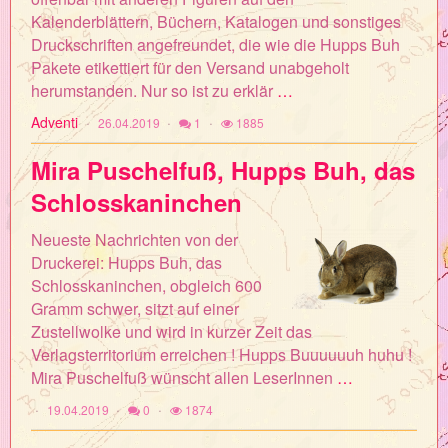
Kalenderblättern, Büchern, Katalogen und sonstiges
Druckschriften angefreundet, die wie die Hupps Buh
Pakete etikettiert für den Versand unabgeholt
herumstanden. Nur so ist zu erklär
…
Adventi
26.04.2019
1
1885
Mira Puschelfuß, Hupps Buh, das
Schlosskaninchen
Neueste Nachrichten von der
Druckerei: Hupps Buh, das
Schlosskaninchen, obgleich 600
Gramm schwer, sitzt auf einer
Zustellwolke und wird in kurzer Zeit das
Verlagsterritorium erreichen ! Hupps Buuuuuuh huhu !
Mira Puschelfuß wünscht allen LeserInnen
…
19.04.2019
0
1874