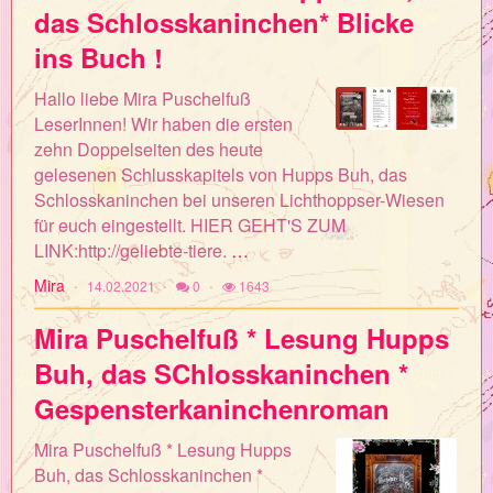
das Schlosskaninchen* Blicke
ins Buch !
Hallo liebe Mira Puschelfuß
LeserInnen! Wir haben die ersten
zehn Doppelseiten des heute
gelesenen Schlusskapitels von Hupps Buh, das
Schlosskaninchen bei unseren Lichthoppser-Wiesen
für euch eingestellt. HIER GEHT'S ZUM
LINK:http://geliebte-tiere.
…
Mira
14.02.2021
0
1643
Mira Puschelfuß * Lesung Hupps
Buh, das SChlosskaninchen *
Gespensterkaninchenroman
Mira Puschelfuß * Lesung Hupps
Buh, das Schlosskaninchen *