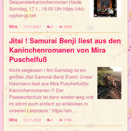
Gespensterkaninchenroman Heute
Sonntag, 17.1., 19.00 Uhr https://ckc-
cypher-gt.net
Mira
17.01.2021
0
2836
Jitsi ! Samurai Benji liest aus den
Kaninchenromanen von Mira
Puschelfuß
Nicht vergessen ! Am Samstag ist ein
großes Jitsi-Samurai-Benji Event. Unser
Hasimann liest aus Mira Puschelfußlis
Kaninchenromanen !!! Der
Passwortschutz ist dann wieder weg und
ihr könnt euch einfach so einklicken in
unseren Leseraum * https://sin
…
Mira
12.11.2020
0
1796