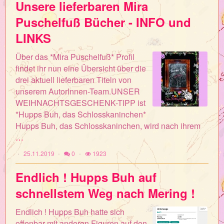
Unsere lieferbaren Mira
Puschelfuß Bücher - INFO und
LINKS
Über das *Mira Puschelfuß* Profil
findet ihr nun eine Übersicht über die
drei aktuell lieferbaren Titeln von
unserem AutorInnen-Team.UNSER
WEIHNACHTSGESCHENK-TIPP ist
*Hupps Buh, das Schlosskaninchen*
Hupps Buh, das Schlosskaninchen, wird nach ihrem
…
25.11.2019
0
1923
Endlich ! Hupps Buh auf
schnellstem Weg nach Mering !
Endlich ! Hupps Buh hatte sich
offenbar mit anderen Figuren auf den