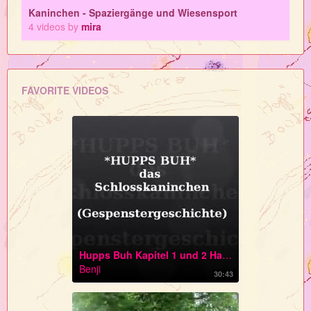
Kaninchen - Spaziergänge und Wiesensport
4 videos by
mira
FAVORITE VIDEOS
Hupps Buh Kapitel 1 und 2 Halloween Lesung
Benji
30:43