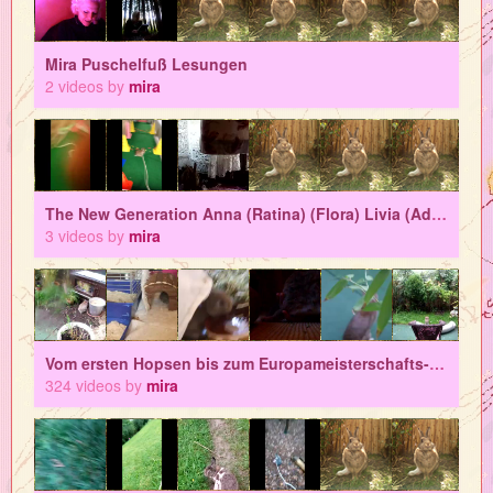
Mira Puschelfuß Lesungen
2 videos by
mira
The New Generation Anna (Ratina) (Flora) Livia (Adventi Mira ) Plurabelle
3 videos by
mira
Vom ersten Hopsen bis zum Europameisterschafts-Kaninhop-Training
324 videos by
mira